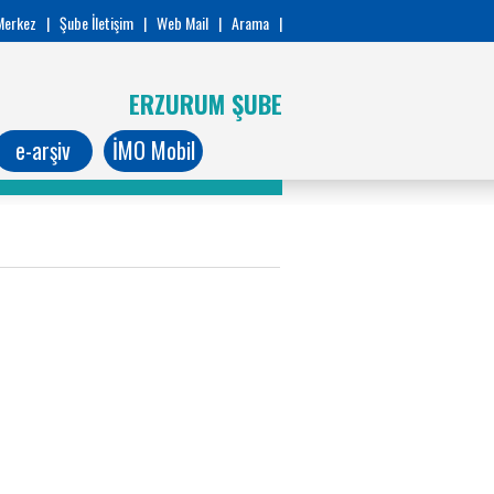
Merkez
|
Şube İletişim
|
Web Mail
|
Arama
|
ERZURUM ŞUBE
e-arşiv
İMO Mobil