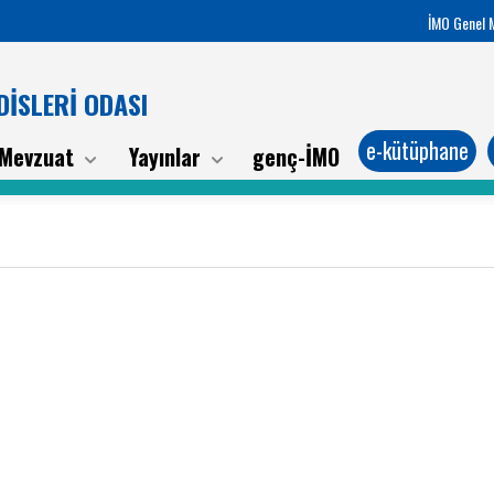
İMO Genel 
İSLERİ ODASI
e-kütüphane
Mevzuat
Yayınlar
genç-İMO
/