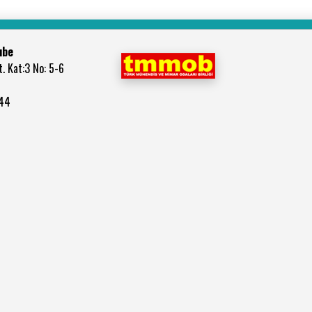
ube
. Kat:3 No: 5-6
744